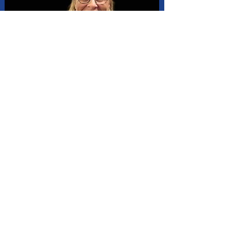
20 ans d'expérience dans l’encadrement, la
gestion et la conduite de projets.
Ses domaines :
Tourisme, Environnement, Culture
Réseau d'entreprises, de partenaires,
d'acteurs institutionnels.
Financement, communication, stratégie,
relations publiques, communication
Avec ses compétences en géologie marine,