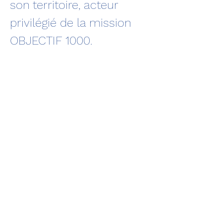
son territoire, acteur 
privilégié de la mission 
OBJECTIF 1000.

Lire le portrait complet : 
cliquez-ici
Le vlog de Gaël POTIN 
sur la mission OBJECTIF 
https://www.youtube.com/watch?